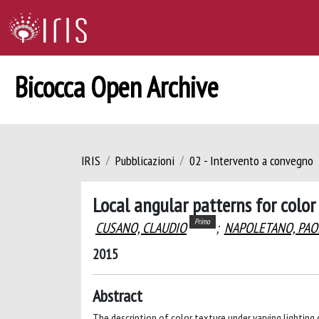
Bicocca Open Archive
IRIS
Pubblicazioni
02 - Intervento a convegno
Local angular patterns for color 
Primo
CUSANO, CLAUDIO
;
NAPOLETANO, PAO
2015
Abstract
The description of color texture under varying lighting 