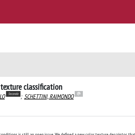
texture classification
Secondo
LO
;
SCHETTINI, RAIMONDO
conditions is still an open issue. We defined a new color texture descriptor, tha