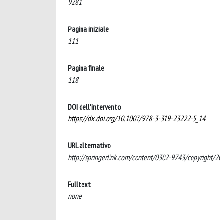
9281
Pagina iniziale
111
Pagina finale
118
DOI dell'intervento
https://dx.doi.org/10.1007/978-3-319-23222-5_14
URL alternativo
http://springerlink.com/content/0302-9743/copyright/2
Fulltext
none