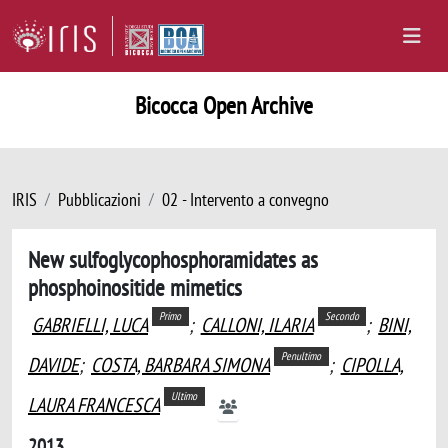
Bicocca Open Archive
IRIS
Pubblicazioni
02 - Intervento a convegno
New sulfoglycophosphoramidates as
phosphoinositide mimetics
Primo
Secondo
GABRIELLI, LUCA
;
CALLONI, ILARIA
;
BINI,
Penultimo
DAVIDE
;
COSTA, BARBARA SIMONA
;
CIPOLLA,
Ultimo
LAURA FRANCESCA
2013