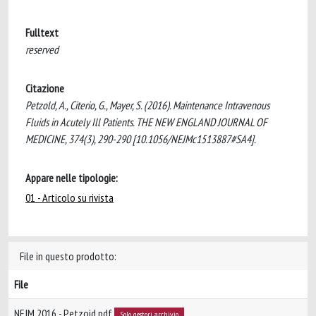
Fulltext
reserved
Citazione
Petzold, A., Citerio, G., Mayer, S. (2016). Maintenance Intravenous
Fluids in Acutely Ill Patients. THE NEW ENGLAND JOURNAL OF
MEDICINE, 374(3), 290-290 [10.1056/NEJMc1513887#SA4].
Appare nelle tipologie:
01 - Articolo su rivista
File in questo prodotto:
File
NEJM 2016 - Petzoid.pdf
Solo gestori archivio