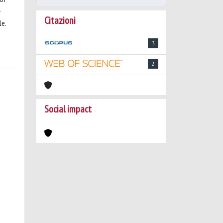
-
Citazioni
le.
3
2
Social impact