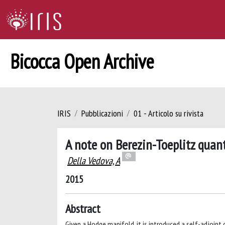
Bicocca Open Archive
IRIS
Pubblicazioni
01 - Articolo su rivista
A note on Berezin-Toeplitz quan
Della Vedova, A
2015
Abstract
Given a Hodge manifold, it is introduced a self-adjoi