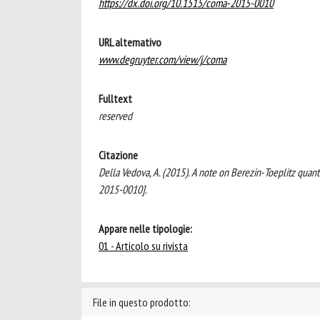
https://dx.doi.org/10.1515/coma-2015-0010
URL alternativo
www.degruyter.com/view/j/coma
Fulltext
reserved
Citazione
Della Vedova, A. (2015). A note on Berezin-Toeplitz qu
2015-0010].
Appare nelle tipologie:
01 - Articolo su rivista
File in questo prodotto: