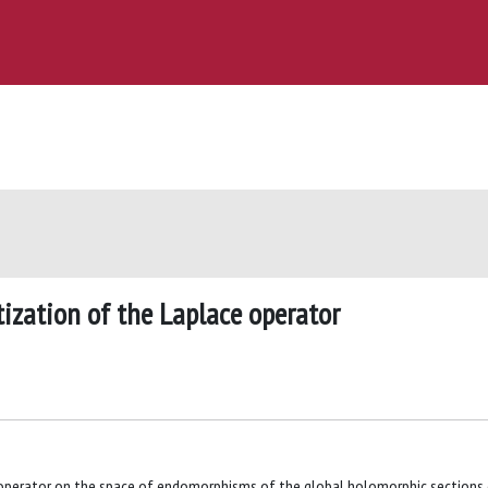
tization of the Laplace operator
nt operator on the space of endomorphisms of the global holomorphic sections