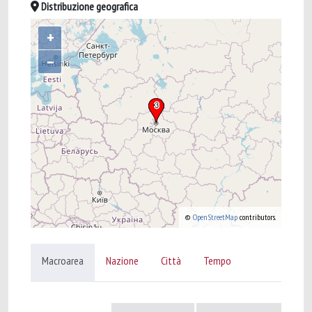
Distribuzione geografica
+
–
©
OpenStreetMap
contributors.
Macroarea
Nazione
Città
Tempo