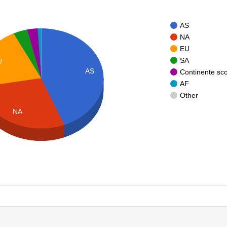
AS
NA
EU
SA
U
AS
Continente sc
AF
Other
NA