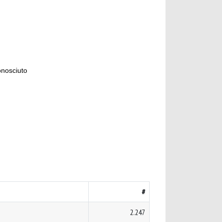
onosciuto
#
2.247