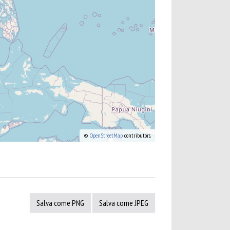
©
OpenStreetMap
contributors.
Salva come PNG
Salva come JPEG