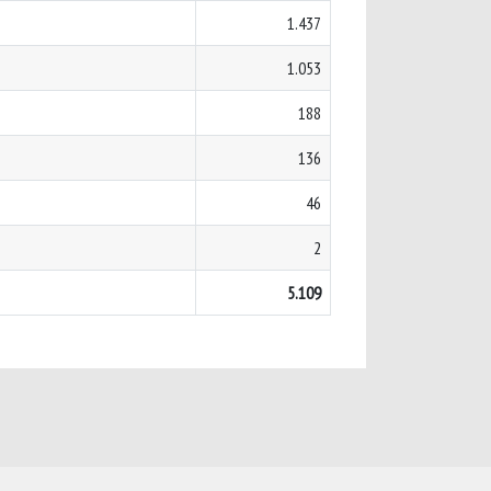
1.437
1.053
188
136
46
2
5.109