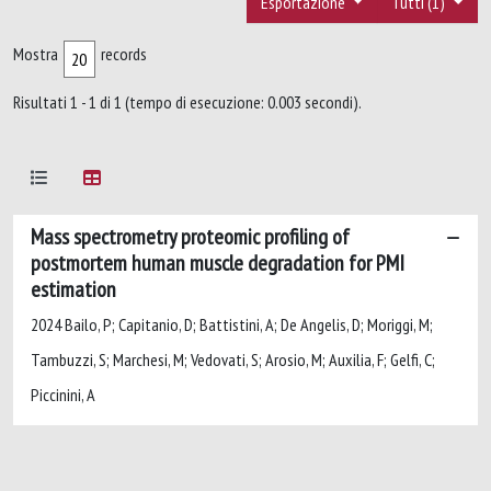
Esportazione
Tutti (1)
Mostra
records
Risultati 1 - 1 di 1 (tempo di esecuzione: 0.003 secondi).
Mass spectrometry proteomic profiling of
postmortem human muscle degradation for PMI
estimation
2024 Bailo, P; Capitanio, D; Battistini, A; De Angelis, D; Moriggi, M;
Tambuzzi, S; Marchesi, M; Vedovati, S; Arosio, M; Auxilia, F; Gelfi, C;
Piccinini, A