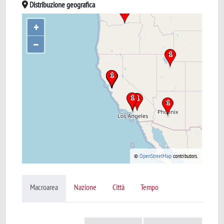
Distribuzione geografica
+
–
©
OpenStreetMap
contributors.
Macroarea
Nazione
Città
Tempo