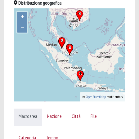
Distribuzione geografica
+
–
©
OpenStreetMap
contributors.
Macroarea
Nazione
Città
File
Categoria
Tempo