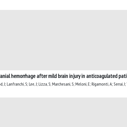
ranial hemorrhage after mild brain injury in anticoagulated pat
J; Lanfranchi, S; Lee, J; Lizza, S; Marchesani, S; Meloni, E; Rigamonti, A; Serrai, I; 