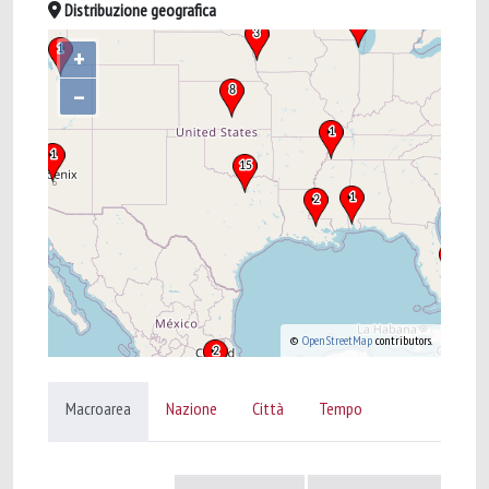
Distribuzione geografica
+
–
©
OpenStreetMap
contributors.
Macroarea
Nazione
Città
Tempo