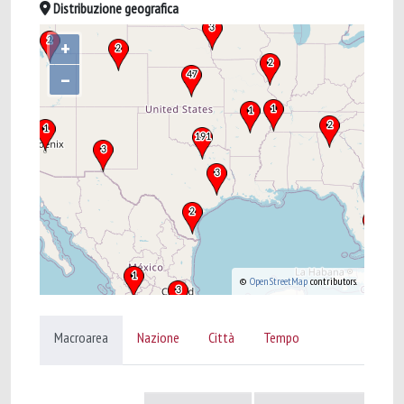
Distribuzione geografica
+
–
©
OpenStreetMap
contributors.
Macroarea
Nazione
Città
Tempo