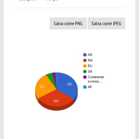
Salva come PNG
Salva come JPEG
AS
NA
EU
SA
Continente
sconos…
AS
EU
AF
NA