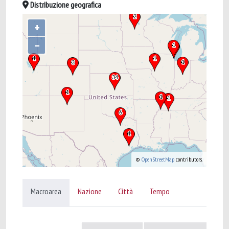
Distribuzione geografica
+
–
©
OpenStreetMap
contributors.
Macroarea
Nazione
Città
Tempo