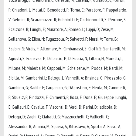
F; Ghiadoni, L; Melai, E; Benedetti, F; Toma, E; Paratore, F; Pappalardo,
V; Gelmini, R; Scaramuzzo, R; Gubbiotti, F; Occhionorelli, S; Perrone, S;
Scalzone, R; Lunghi, E; Muratore, A; Romeo, L; Luppi, D; Zese, M;
Bellanova, G; Elisa, N; Fugazzola, P; Salvetti, F; Murzi, V; Torre, B;
Scabini, S; Virdis, F; Altomare, M; Cimbanassi, S; Cioffi, S; Santarelli, M;
Agrusti, S; Fransvea, P; Di Lascio, P; Di Fuccia, N; Cillara, N; Moretti, L;
Milone, M; Malerba, M; Capponi, M; Scheiterle, M; Podda, M; Nardi, M;
Sibilla, M; Gamberini, L; Delogu, L; Vannelli, A; Brisinda, G; Pirozzolo, G;
Gambino, G; Badile, F; Carganico, G; D'Agostino, F; Herda, M; Cammelli,
F; Sbuelz, F; Pindozzi, F; Chimenti, F; Rosa, F; Doria, E; Giuseppe Lunghi,
E; Ballauri, E; Cavallo, F; Visconti, D; Verdi, D; Parini, D; Iadicola, D;
Delogu, D; Zaghi, C; Ciabatti, G; Mazzucchelli, C; Vallicelli, C;
Alessandra, R; Anania, M; Sguera, A; Biloslavo, A; Spota, A; Risso, A;
Perini, D; Mazzoni, A; Costa, G; Pasculli, A; Prete, F; Giovane, V; Testini,