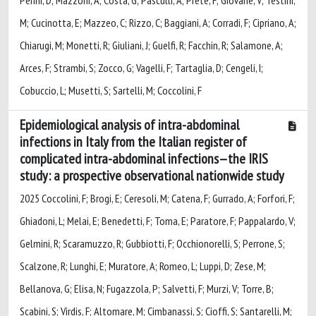
M; Cucinotta, E; Mazzeo, C; Rizzo, C; Baggiani, A; Corradi, F; Cipriano, A;
Chiarugi, M; Monetti, R; Giuliani, J; Guelfi, R; Facchin, R; Salamone, A;
Arces, F; Strambi, S; Zocco, G; Vagelli, F; Tartaglia, D; Cengeli, I;
Cobuccio, L; Musetti, S; Sartelli, M; Coccolini, F
Epidemiological analysis of intra-abdominal
infections in Italy from the Italian register of
complicated intra-abdominal infections—the IRIS
study: a prospective observational nationwide study
2025 Coccolini, F; Brogi, E; Ceresoli, M; Catena, F; Gurrado, A; Forfori, F;
Ghiadoni, L; Melai, E; Benedetti, F; Toma, E; Paratore, F; Pappalardo, V;
Gelmini, R; Scaramuzzo, R; Gubbiotti, F; Occhionorelli, S; Perrone, S;
Scalzone, R; Lunghi, E; Muratore, A; Romeo, L; Luppi, D; Zese, M;
Bellanova, G; Elisa, N; Fugazzola, P; Salvetti, F; Murzi, V; Torre, B;
Scabini, S; Virdis, F; Altomare, M; Cimbanassi, S; Cioffi, S; Santarelli, M;