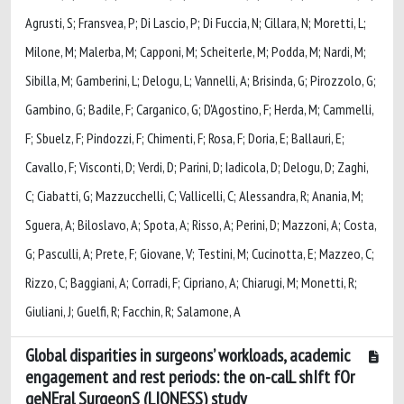
Agrusti, S; Fransvea, P; Di Lascio, P; Di Fuccia, N; Cillara, N; Moretti, L;
Milone, M; Malerba, M; Capponi, M; Scheiterle, M; Podda, M; Nardi, M;
Sibilla, M; Gamberini, L; Delogu, L; Vannelli, A; Brisinda, G; Pirozzolo, G;
Gambino, G; Badile, F; Carganico, G; D'Agostino, F; Herda, M; Cammelli,
F; Sbuelz, F; Pindozzi, F; Chimenti, F; Rosa, F; Doria, E; Ballauri, E;
Cavallo, F; Visconti, D; Verdi, D; Parini, D; Iadicola, D; Delogu, D; Zaghi,
C; Ciabatti, G; Mazzucchelli, C; Vallicelli, C; Alessandra, R; Anania, M;
Sguera, A; Biloslavo, A; Spota, A; Risso, A; Perini, D; Mazzoni, A; Costa,
G; Pasculli, A; Prete, F; Giovane, V; Testini, M; Cucinotta, E; Mazzeo, C;
Rizzo, C; Baggiani, A; Corradi, F; Cipriano, A; Chiarugi, M; Monetti, R;
Giuliani, J; Guelfi, R; Facchin, R; Salamone, A
Global disparities in surgeons’ workloads, academic
engagement and rest periods: the on-calL shIft fOr
geNEral SurgeonS (LIONESS) study