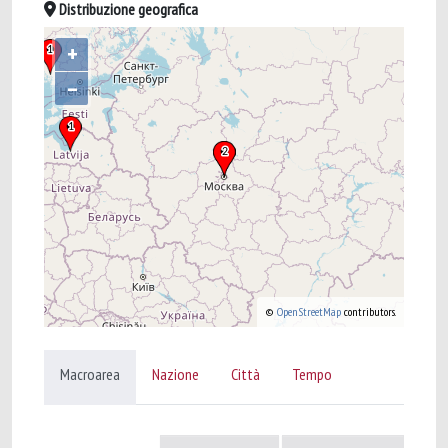
Distribuzione geografica
+
–
©
OpenStreetMap
contributors.
Macroarea
Nazione
Città
Tempo