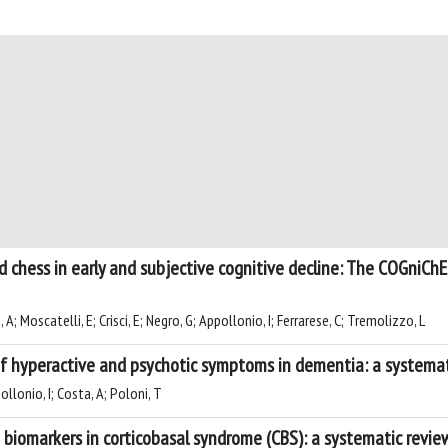
d chess in early and subjective cognitive decline: The COGniCh
, A; Moscatelli, E; Crisci, E; Negro, G; Appollonio, I; Ferrarese, C; Tremolizzo, L
of hyperactive and psychotic symptoms in dementia: a systemat
ollonio, I; Costa, A; Poloni, T
biomarkers in corticobasal syndrome (CBS): a systematic revie