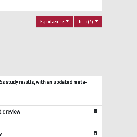
Esportazione
Tutti (3)
ESs study results, with an updated meta-
ic review
w