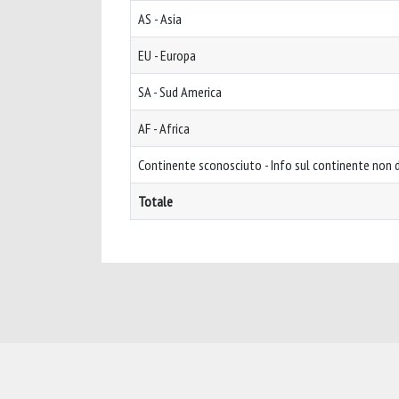
AS - Asia
EU - Europa
SA - Sud America
AF - Africa
Continente sconosciuto - Info sul continente non d
Totale
Powered by
IRIS
-
about IRIS
-
Utilizzo dei cookie
-
Privacy