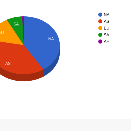
NA
AS
SA
EU
EU
SA
NA
AF
AS