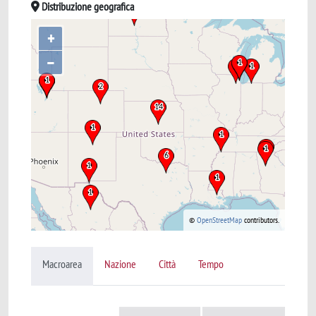
Distribuzione geografica
+
–
©
OpenStreetMap
contributors.
Macroarea
Nazione
Città
Tempo