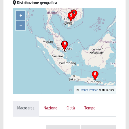
Distribuzione geografica
+
–
©
OpenStreetMap
contributors.
Macroarea
Nazione
Città
Tempo