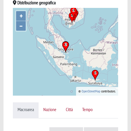
Distribuzione geografica
+
–
©
OpenStreetMap
contributors.
Macroarea
Nazione
Città
Tempo