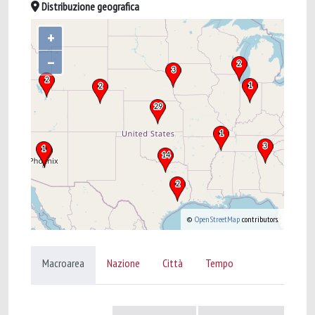
Distribuzione geografica
+
–
©
OpenStreetMap
contributors.
Macroarea
Nazione
Città
Tempo