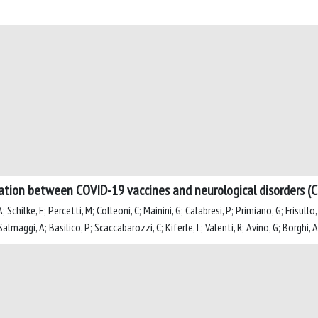
iation between COVID-19 vaccines and neurological disorders (
; Schilke, E; Percetti, M; Colleoni, C; Mainini, G; Calabresi, P; Primiano, G; Frisullo, 
Salmaggi, A; Basilico, P; Scaccabarozzi, C; Kiferle, L; Valenti, R; Avino, G; Borghi, A;