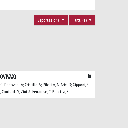
Esportazione
Tutti (1)
COVIVAX)
G; Padovani, A; Cristillo, V; Pilotto, A; Arici, D; Gipponi, S;
 Contardi, S; Zini, A; Ferrarese, C; Beretta, S