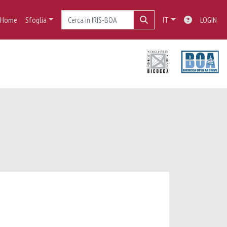
Home
Sfoglia
IT
LOGIN