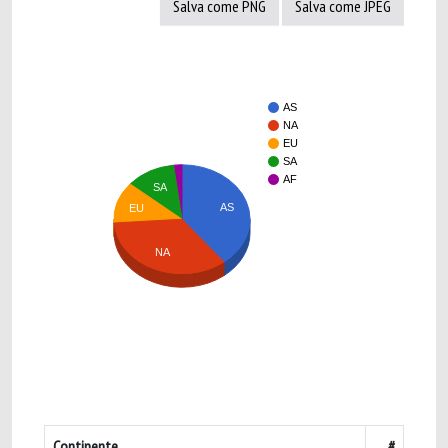
Salva come PNG
Salva come JPEG
AS
NA
EU
SA
AF
SA
AS
EU
NA
Continente
#