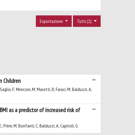
Esportazione
Tutti (2)
n Children
 Saglio, F; Menconi, M; Masetti, R; Faraci, M; Balduzzi, A;
I as a predictor of increased risk of
E; Primi, M; Bonfanti, C; Balduzzi, A; Capitoli, G