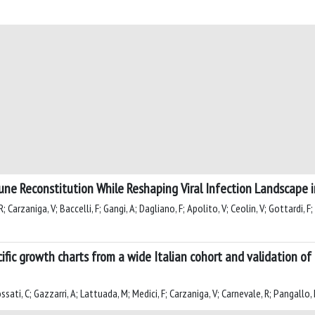
ne Reconstitution While Reshaping Viral Infection Landscape i
 Carzaniga, V; Baccelli, F; Gangi, A; Dagliano, F; Apolito, V; Ceolin, V; Gottardi, F;
 growth charts from a wide Italian cohort and validation of BM
Fossati, C; Gazzarri, A; Lattuada, M; Medici, F; Carzaniga, V; Carnevale, R; Pangallo, 