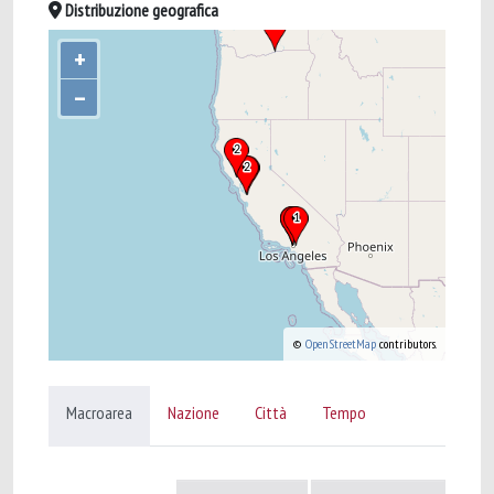
Distribuzione geografica
+
–
©
OpenStreetMap
contributors.
Macroarea
Nazione
Città
Tempo