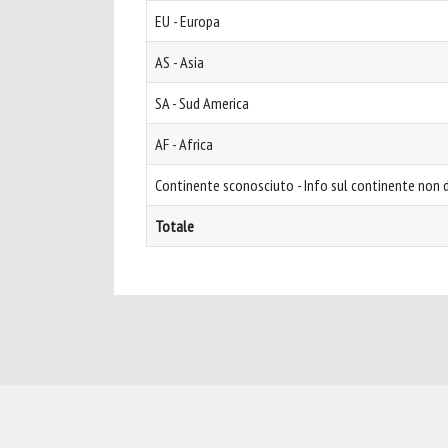
EU - Europa
AS - Asia
SA - Sud America
AF - Africa
Continente sconosciuto - Info sul continente non d
Totale
Powered by
IRIS
-
about IRIS
-
Utilizzo dei cookie
-
Privacy