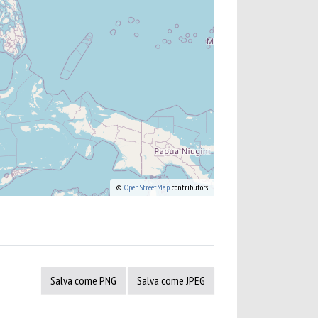
©
OpenStreetMap
contributors.
Salva come PNG
Salva come JPEG