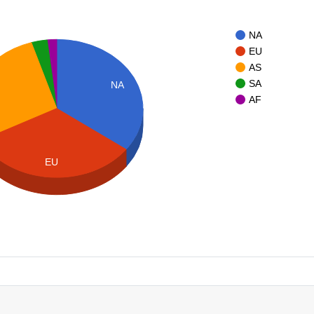
NA
EU
AS
SA
NA
S
AF
EU