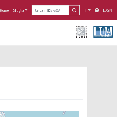
Home
Sfoglia
IT
LOGIN