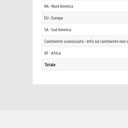
NA - Nord America
EU - Europa
SA - Sud America
Continente sconosciuto - Info sul continente non d
AF - Africa
Totale
Powered by
IRIS
-
about IRIS
-
Utilizzo dei cookie
-
Privacy