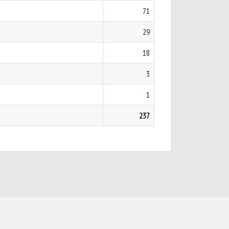
71
29
18
3
1
237