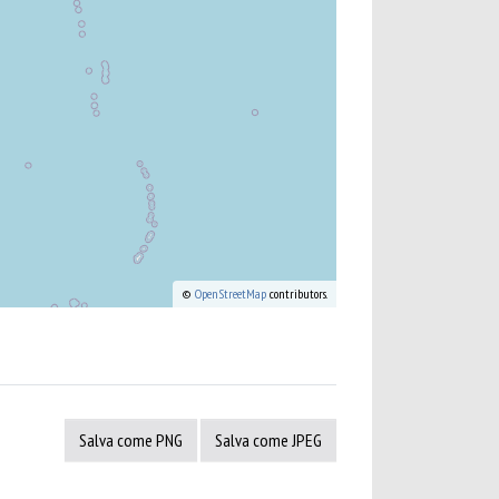
©
OpenStreetMap
contributors.
Salva come PNG
Salva come JPEG