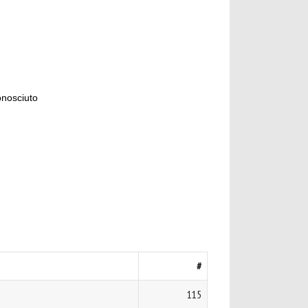
onosciuto
#
115