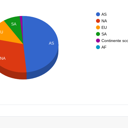
AS
NA
SA
EU
EU
SA
Continente sc
AS
AF
NA