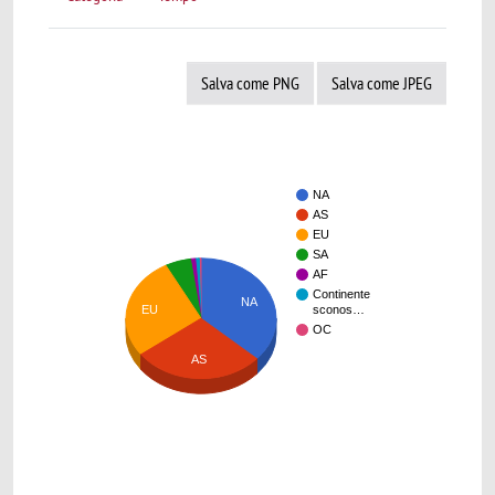
Salva come PNG
Salva come JPEG
NA
AS
EU
SA
AF
Continente
NA
EU
sconos…
OC
AS