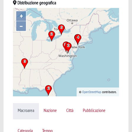
Distribuzione geografica
+
–
©
OpenStreetMap
contributors.
Macroarea
Nazione
Città
Pubblicazione
Categoria
Tempo