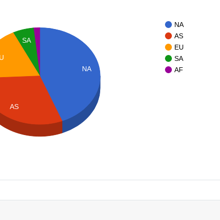
NA
AS
SA
EU
U
SA
NA
AF
AS