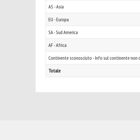
AS - Asia
EU - Europa
SA - Sud America
AF - Africa
Continente sconosciuto - Info sul continente non d
Totale
Powered by
IRIS
-
about IRIS
-
Utilizzo dei cookie
-
Privacy