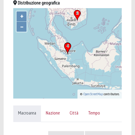
Distribuzione geografica
+
–
©
OpenStreetMap
contributors.
Macroarea
Nazione
Città
Tempo