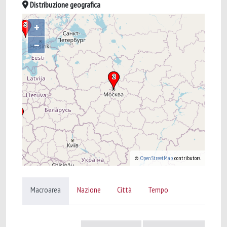
Distribuzione geografica
+
–
©
OpenStreetMap
contributors.
Macroarea
Nazione
Città
Tempo