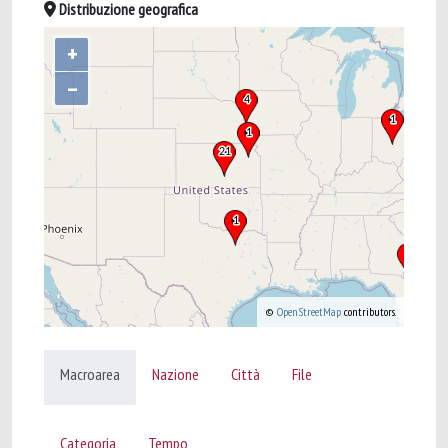
Distribuzione geografica
+
–
©
OpenStreetMap
contributors.
Macroarea
Nazione
Città
File
Categoria
Tempo