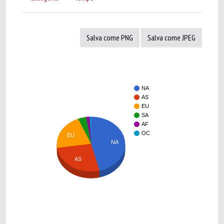
Salva come PNG
Salva come JPEG
NA
AS
EU
SA
AF
OC
EU
NA
AS