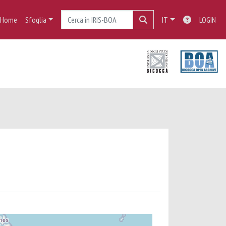
Home
Sfoglia
IT
LOGIN