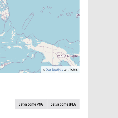
©
OpenStreetMap
contributors.
Salva come PNG
Salva come JPEG