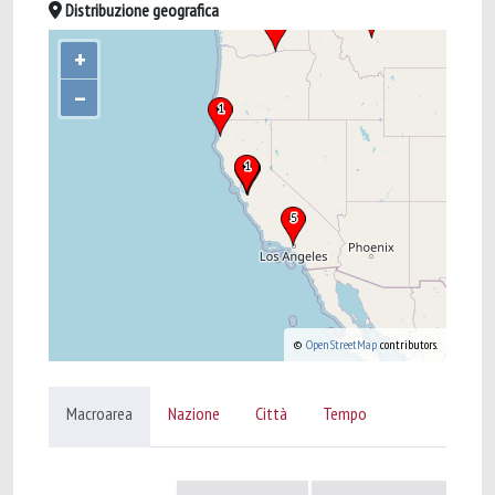
Distribuzione geografica
+
–
©
OpenStreetMap
contributors.
Macroarea
Nazione
Città
Tempo