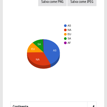
Salva come PNG
Salva come JPEG
AS
NA
EU
SA
AF
SA
EU
AS
NA
Continente
#