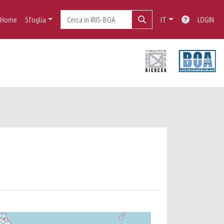
Home
Sfoglia
IT
LOGIN