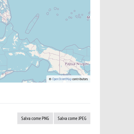
©
OpenStreetMap
contributors.
Salva come PNG
Salva come JPEG