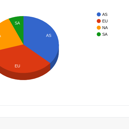
AS
EU
SA
NA
SA
AS
A
EU