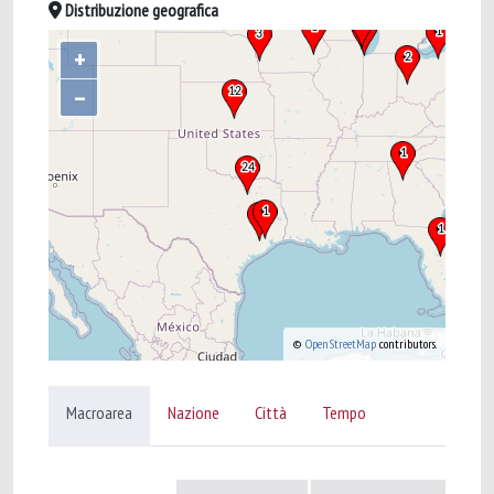
Distribuzione geografica
+
–
©
OpenStreetMap
contributors.
Macroarea
Nazione
Città
Tempo