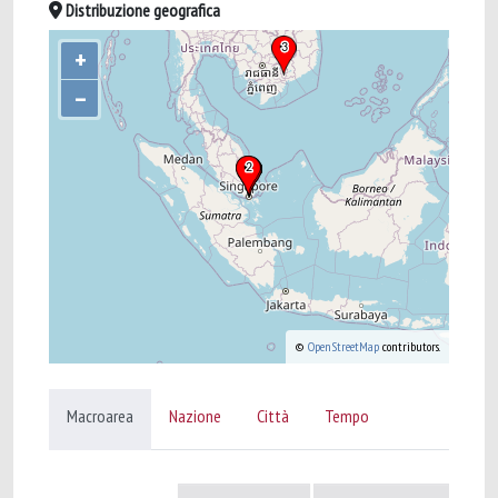
Distribuzione geografica
+
–
©
OpenStreetMap
contributors.
Macroarea
Nazione
Città
Tempo