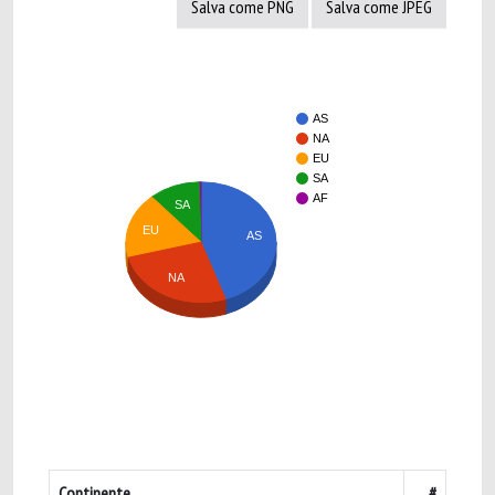
Salva come PNG
Salva come JPEG
AS
NA
EU
SA
AF
SA
EU
AS
NA
Continente
#