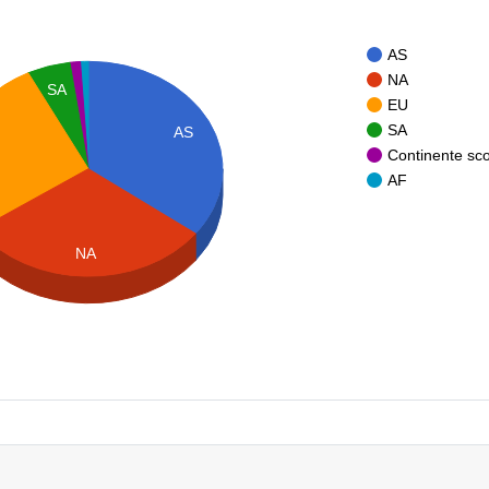
AS
NA
SA
EU
SA
AS
Continente sc
AF
NA