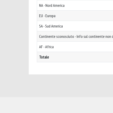
NA - Nord America
EU - Europa
SA - Sud America
Continente sconosciuto - Info sul continente non d
AF - Africa
Totale
Powered by
IRIS
-
about IRIS
-
Utilizzo dei cookie
-
Privacy