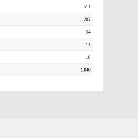
313
283
54
13
10
1.040