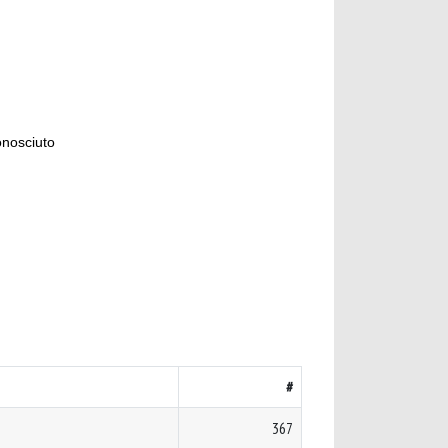
onosciuto
#
367