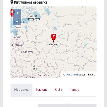
Distribuzione geografica
+
–
©
OpenStreetMap
contributors.
Macroarea
Nazione
Città
Tempo