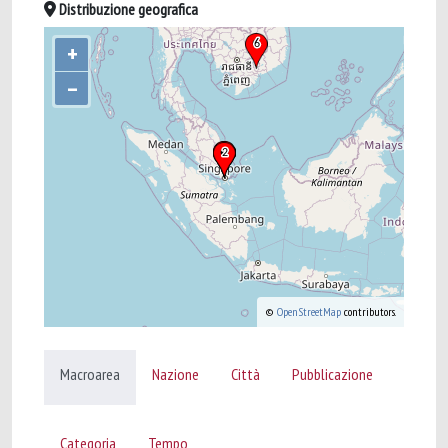
Distribuzione geografica
+
–
©
OpenStreetMap
contributors.
Macroarea
Nazione
Città
Pubblicazione
Categoria
Tempo