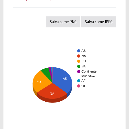
Salva come PNG
Salva come JPEG
AS
NA
EU
SA
Continente
sconos…
AS
AF
EU
OC
NA