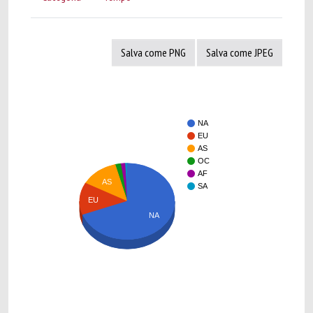
Salva come PNG
Salva come JPEG
NA
EU
AS
OC
AF
AS
SA
EU
NA