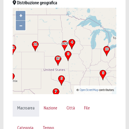
Distribuzione geografica
+
–
©
OpenStreetMap
contributors.
Macroarea
Nazione
Città
File
Categoria
Tempo