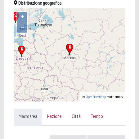
Distribuzione geografica
+
–
©
OpenStreetMap
contributors.
Macroarea
Nazione
Città
Tempo