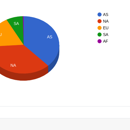
AS
NA
SA
EU
U
SA
AS
AF
NA