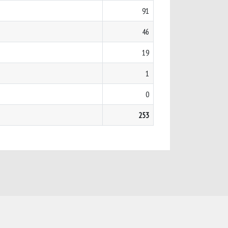
91
46
19
1
0
253