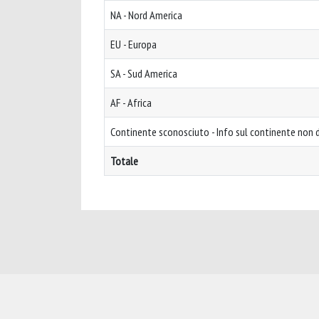
NA - Nord America
EU - Europa
SA - Sud America
AF - Africa
Continente sconosciuto - Info sul continente non d
Totale
Powered by
IRIS
-
about IRIS
-
Utilizzo dei cookie
-
Privacy