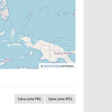
©
OpenStreetMap
contributors.
Salva come PNG
Salva come JPEG