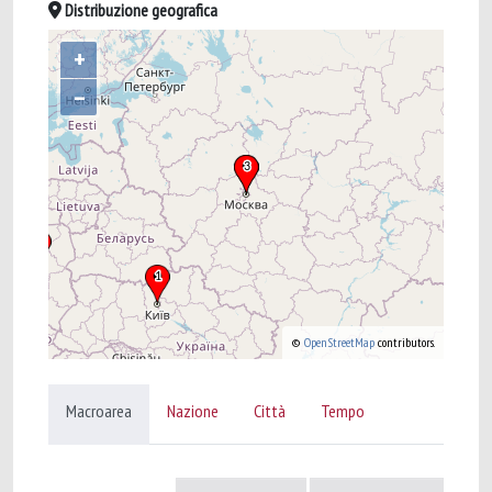
Distribuzione geografica
+
–
©
OpenStreetMap
contributors.
Macroarea
Nazione
Città
Tempo