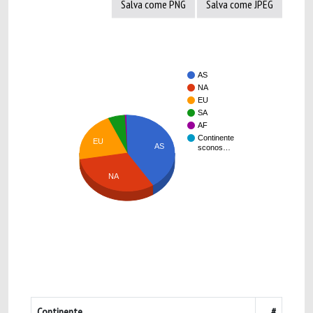
Salva come PNG
Salva come JPEG
AS
NA
EU
SA
AF
Continente
EU
AS
sconos…
NA
Continente
#