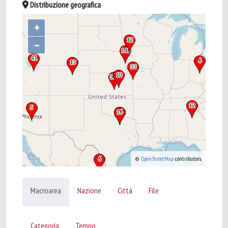
Distribuzione geografica
+
–
©
OpenStreetMap
contributors.
Macroarea
Nazione
Città
File
Categoria
Tempo