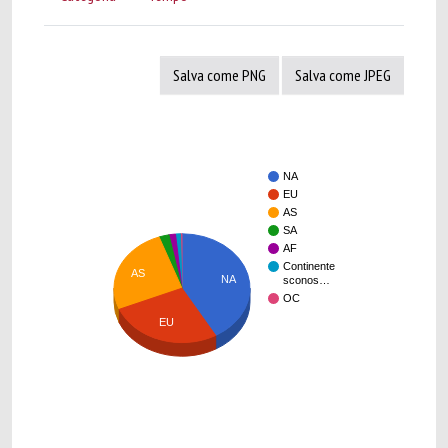
Salva come PNG
Salva come JPEG
NA
EU
AS
SA
AF
Continente
AS
NA
sconos…
OC
EU