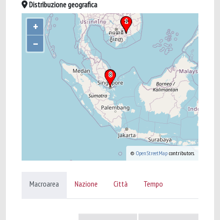
Distribuzione geografica
+
–
©
OpenStreetMap
contributors.
Macroarea
Nazione
Città
Tempo