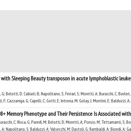
with Sleeping Beauty transposon in acute lymphoblastic leuke
 G; Belotti, D; Cabiati, B; Napolitano, S; Ferrari, S; Moretti, A; Buracchi, C; Borleri
, F; Cazzaniga, G; Capelli, C; Gotti, E; Introna, M; Golay, J; Montini, E; Balduzzi, A
D8+ Memory Phenotype and Their Persistence Is Associated wit
acchi, C; Risca, G; Paredi, M; Belotti, D; Moretti, A; Ponzo, M; Tettamanti, S; Borle
ssi, A; Napolitano, S; Balduzzi, A; Valsecchi, M; Dastoli, G; Rambaldi, A; Biondi, A; Ga