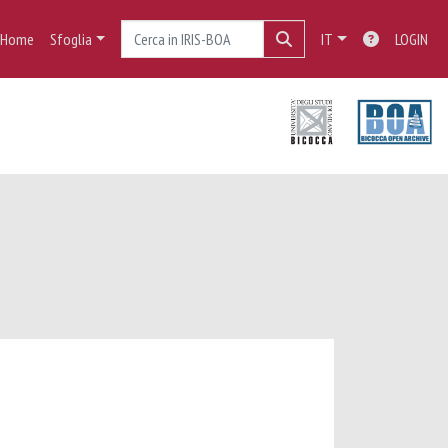
Home
Sfoglia
IT
LOGIN