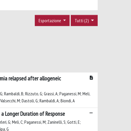
Esportazione
Tutti (2)
mia relapsed after allogeneic
, G; Rambaldi, B; Rizzuto, G; Grassi, A; Paganessi, M; Meli,
; Valsecchi, M; Dastoli, G; Rambaldi, A; Biondi, A
h a Longer Duration of Response
ri, G; Meli, C; Paganessi, M; Zaninelli, S; Gotti, E;
ipa, G